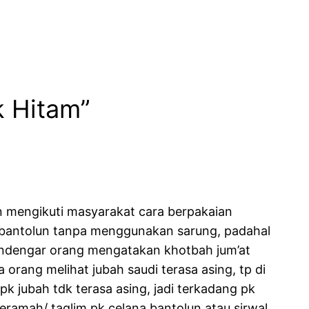
k Hitam”
 mengikuti masyarakat cara berpakaian
 bantolun tanpa menggunakan sarung, padahal
endengar orang mengatakan khotbah jum’at
orang melihat jubah saudi terasa asing, tp di
k jubah tdk terasa asing, jadi terkadang pk
ceramah/ taqlim pk celana bantolun atau sirwal