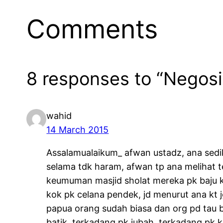
Comments
8 responses to “Negosi
wahid
14 March 2015
Assalamualaikum_ afwan ustadz, ana sed
selama tdk haram, afwan tp ana melihat
keumuman masjid sholat mereka pk baju 
kok pk celana pendek, jd menurut ana kt 
papua orang sudah biasa dan org pd tau b
batik, terkadang pk jubah, terkadang pk k