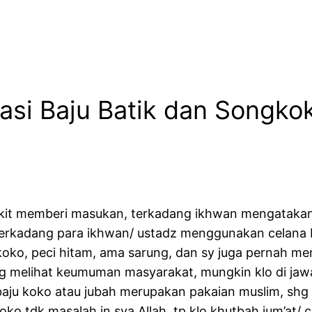
asi Baju Batik dan Songko
ikit memberi masukan, terkadang ikhwan mengatakan
 terkadang para ikhwan/ ustadz menggunakan celana
koko, peci hitam, ama sarung, dan sy juga pernah m
jg melihat keumuman masyarakat, mungkin klo di jawa 
aju koko atau jubah merupakan pakaian muslim, shg p
oko tdk masalah in sya Allah, tp klo khutbah jum’at/ 