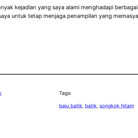
 banyak kejadian yang saya alami menghadapi berbaga
saya untuk tetap menjaga penampilan yang memasya
k
Tags:
baju batik
, 
batik
, 
songkok hitam