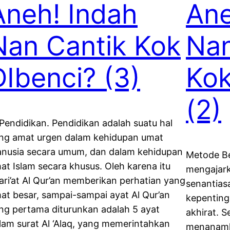
Aneh! Indah
Ane
Nan Cantik Kok
Nan
DIbenci? (3)
Kok
(2)
 Pendidikan. Pendidikan adalah suatu hal
ng amat urgen dalam kehidupan umat
nusia secara umum, dan dalam kehidupan
Metode Ber
at Islam secara khusus. Oleh karena itu
mengajar
ari’at Al Qur’an memberikan perhatian yang
senantias
at besar, sampai-sampai ayat Al Qur’an
kepenting
ng pertama diturunkan adalah 5 ayat
akhirat. S
lam surat Al ‘Alaq, yang memerintahkan
menanamk