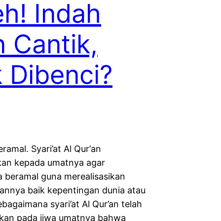
h! Indah
 Cantik,
 Dibenci?
amal. Syari’at Al Qur’an
kan kepada umatnya agar
a beramal guna merealisasikan
annya baik kepentingan dunia atau
ebagaimana syari’at Al Qur’an telah
an pada jiwa umatnya bahwa