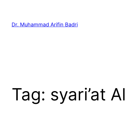
Skip
to
content
Dr. Muhammad Arifin Badri
Tag:
syari’at A