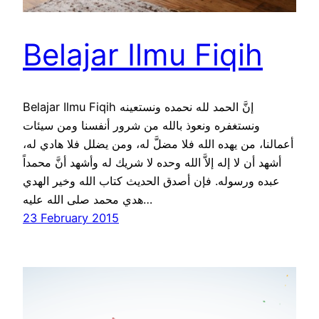
Belajar Ilmu Fiqih
Belajar Ilmu Fiqih إنَّ الحمد لله نحمده ونستعينه
ونستغفره ونعوذ بالله من شرور أنفسنا ومن سيئات
أعمالنا، من يهده الله فلا مضلَّ له، ومن يضلل فلا هادي له،
أشهد أن لا إله إلاَّ الله وحده لا شريك له وأشهد أنَّ محمداً
عبده ورسوله. فإن أصدق الحديث كتاب الله وخير الهدي
هدي محمد صلى الله عليه…
23 February 2015