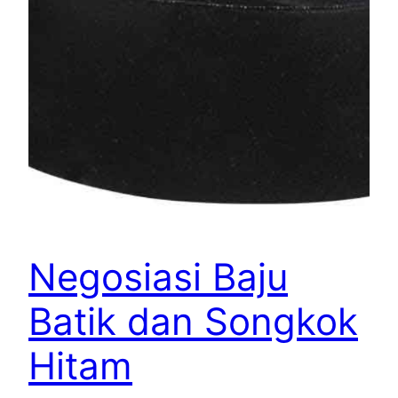
Negosiasi Baju
Batik dan Songkok
Hitam