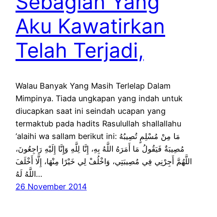
Sebagian Yang
Aku Kawatirkan
Telah Terjadi,
Walau Banyak Yang Masih Terlelap Dalam
Mimpinya. Tiada ungkapan yang indah untuk
diucapkan saat ini seindah ucapan yang
termaktub pada hadits Rasulullah shallallahu
‘alaihi wa sallam berikut ini: مَا مِنْ مُسْلِمٍ تُصِيبُهُ
مُصِيبَةٌ فَيَقُولُ مَا أَمَرَهُ اللَّهُ بِهِ، إِنَّا لِلَّهِ وَإِنَّا إِلَيْهِ رَاجِعُونَ،
اللَّهُمَّ أَجِرْنِي فِي مُصِيبَتِي، وَاخْلُفْ لِي خَيْرًا مِنْهَا، إِلَّا أَخْلَفَ
اللَّهُ لَهُ…
26 November 2014