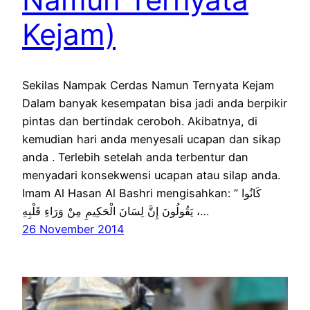
Kejam)
Sekilas Nampak Cerdas Namun Ternyata Kejam
Dalam banyak kesempatan bisa jadi anda berpikir
pintas dan bertindak ceroboh. Akibatnya, di
kemudian hari anda menyesali ucapan dan sikap
anda . Terlebih setelah anda terbentur dan
menyadari konsekwensi ucapan atau silap anda.
Imam Al Hasan Al Bashri mengisahkan: ” كَانُوا
يَقُولُونَ إِنَّ لِسَانَ الْحَكِيمِ مِنْ وَرَاءِ قَلْبِهِ ،…
26 November 2014